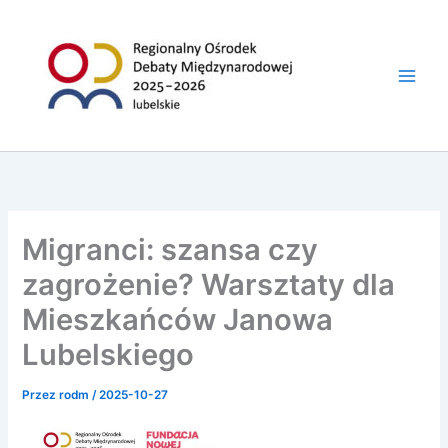
do
Przejdź
treści
do
treści
Migranci: szansa czy
zagrożenie? Warsztaty dla
Mieszkańców Janowa
Lubelskiego
Przez
rodm
/
2025-10-27