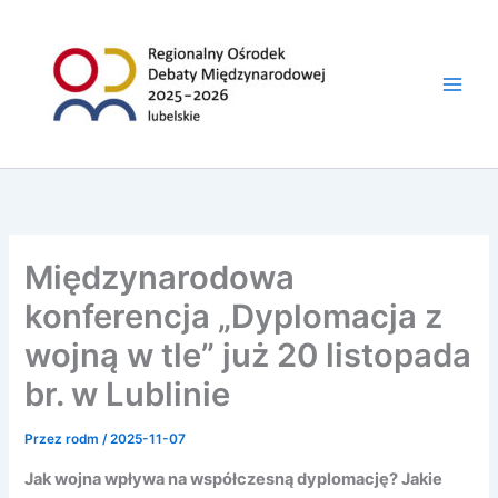
do
Przejdź
treści
do
treści
Międzynarodowa
konferencja „Dyplomacja z
wojną w tle” już 20 listopada
br. w Lublinie
Przez
rodm
/
2025-11-07
Jak wojna wpływa na współczesną dyplomację? Jakie