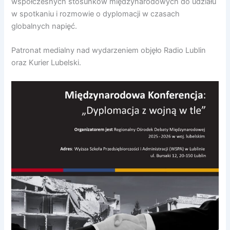
współczesnych stosunków międzynarodowych do udziału
w spotkaniu i rozmowie o dyplomacji w czasach
globalnych napięć.
Patronat medialny nad wydarzeniem objęło Radio Lublin
oraz Kurier Lubelski.