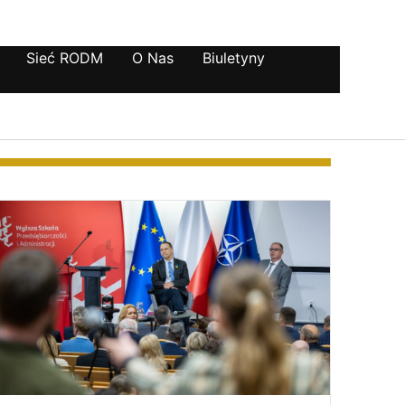
Sieć RODM
O Nas
Biuletyny