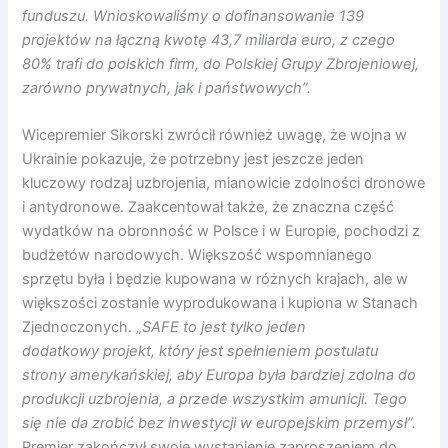
funduszu. Wnioskowaliśmy o dofinansowanie 139
projektów na łączną kwotę 43,7 miliarda euro, z czego
80% trafi do polskich firm, do Polskiej Grupy Zbrojeniowej,
zarówno prywatnych, jak i państwowych”.
Wicepremier Sikorski zwrócił również uwagę, że wojna w
Ukrainie pokazuje, że potrzebny jest jeszcze jeden
kluczowy rodzaj uzbrojenia, mianowicie zdolności dronowe
i antydronowe. Zaakcentował także, że znaczna część
wydatków na obronność w Polsce i w Europie, pochodzi z
budżetów narodowych. Większość wspomnianego
sprzętu była i będzie kupowana w różnych krajach, ale w
większości zostanie wyprodukowana i kupiona w Stanach
Zjednoczonych. „
SAFE to jest tylko jeden
dodatkowy projekt, który jest spełnieniem postulatu
strony amerykańskiej, aby Europa była bardziej zdolna do
produkcji uzbrojenia, a przede wszystkim amunicji. Tego
się nie da zrobić bez inwestycji w europejskim przemysł”.
Premier zakończył swoje wystąpienie zaproszeniem do