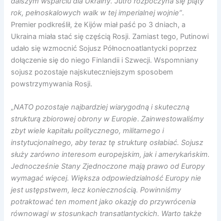
dalszym wsparciu dla Ukrainy. Jutro rozpoczyna się piąty
rok, pełnoskalowych walk w tej imperialnej wojnie”
.
Premier podkreślił, że Kijów miał paść po 3 dniach, a
Ukraina miała stać się częścią Rosji. Zamiast tego, Putinowi
udało się wzmocnić Sojusz Północnoatlantycki poprzez
dołączenie się do niego Finlandii i Szwecji. Wspomniany
sojusz pozostaje najskuteczniejszym sposobem
powstrzymywania Rosji.
„
NATO pozostaje najbardziej wiarygodną i skuteczną
strukturą zbiorowej obrony w Europie
.
Zainwestowaliśmy
zbyt wiele kapitału politycznego, militarnego i
instytucjonalnego, aby teraz tę strukturę osłabiać. Sojusz
służy zarówno interesom europejskim, jak i amerykańskim.
Jednocześnie Stany Zjednoczone mają prawo od Europy
wymagać więcej. Większa odpowiedzialność Europy nie
jest ustępstwem, lecz koniecznością. Powinniśmy
potraktować ten moment jako okazję do przywrócenia
równowagi w stosunkach transatlantyckich. Warto także