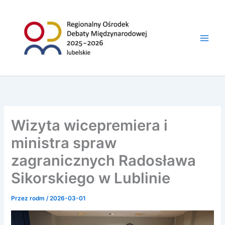
do
Przejdź
treści
do
treści
Wizyta wicepremiera i
ministra spraw
zagranicznych Radosława
Sikorskiego w Lublinie
Przez
rodm
/
2026-03-01