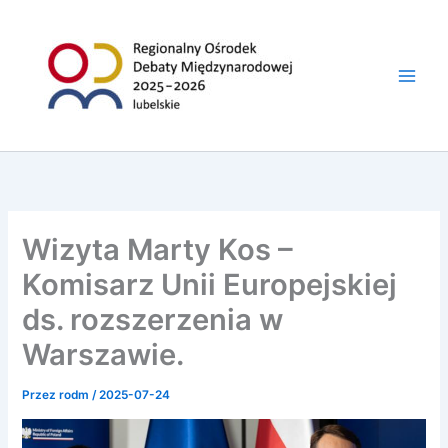
do
Przejdź
treści
do
treści
Wizyta Marty Kos –
Komisarz Unii Europejskiej
ds. rozszerzenia w
Warszawie.
Przez
rodm
/
2025-07-24