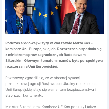
Podczas środowej wizyty w Warszawie Marta Kos –
komisarz Unii Europejskiej ds. Rozszerzenia spotkała się
z ministrem spraw zagranicznych Radosławem
Sikorskim. Głównym tematem rozmów była perspektywa
rozszerzania Unii Europejskiej.
Rozmówcy zgodzili się, że w obecnej sytuacji –
pełnoskalowej agresji Rosji wobec Ukrainy rozszerzenie
Unii Europejskiej staje się elementem bezpieczeństwa i
stabilizacji kontynentu.
Minister Sikorski oraz Komisarz UE Kos poruszyli także