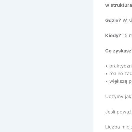
w struktur
Gdzie?
W si
Kiedy?
15 m
Co zyskasz
• praktycz
• realne za
• większą p
Uczymy jak 
Jeśli poważ
Liczba miej