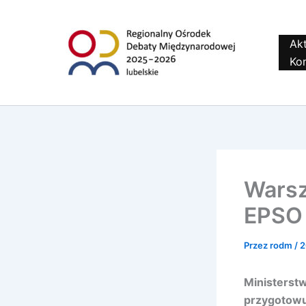
do
Przejdź
treści
do
treści
Akt
Ko
Warsz
EPSO
Przez
rodm
/
2
Ministerst
przygotowu