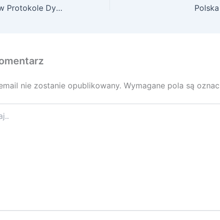
Konkurs na staż w Protokole Dyplomatycznym
Polska
omentarz
email nie zostanie opublikowany.
Wymagane pola są ozna