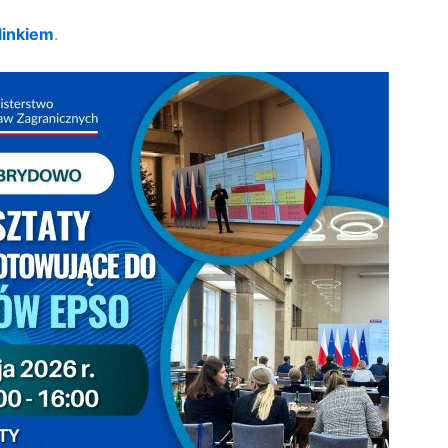
linkiem
.