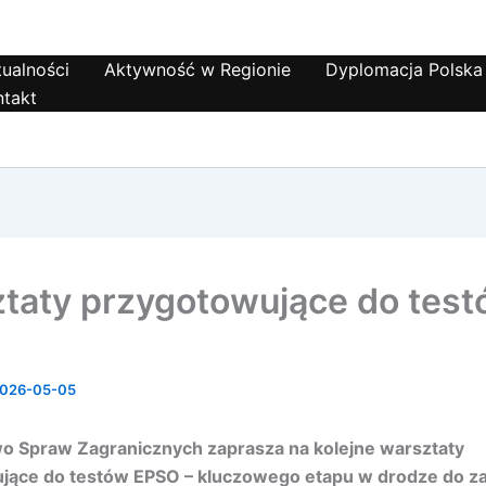
ualności
Aktywność w Regionie
Dyplomacja Polska
ntakt
taty przygotowujące do tes
026-05-05
wo Spraw Zagranicznych zaprasza na kolejne warsztaty
jące do testów EPSO – kluczowego etapu w drodze do za