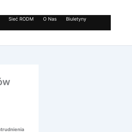
Sieć RODM
O Nas
Biuletyny
tów
trudnienia