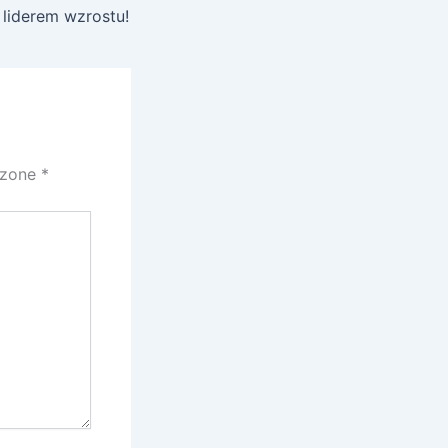
 liderem wzrostu!
czone
*