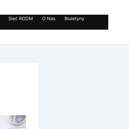
Sieć RODM
O Nas
Biuletyny