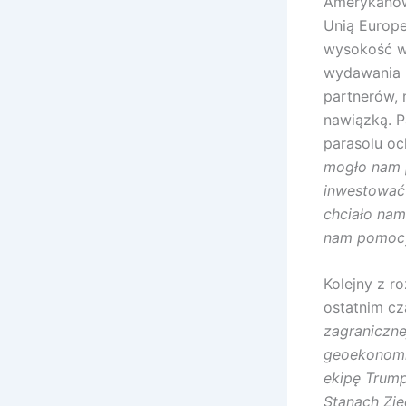
Amerykanów,
Unią Europe
wysokość wy
wydawania n
partnerów, 
nawiązką. P
parasolu oc
mogło nam 
inwestować 
chciało nam
nam pomocy 
Kolejny z r
ostatnim cz
zagraniczn
geoekonomic
ekipę Trump
Stanach Zj