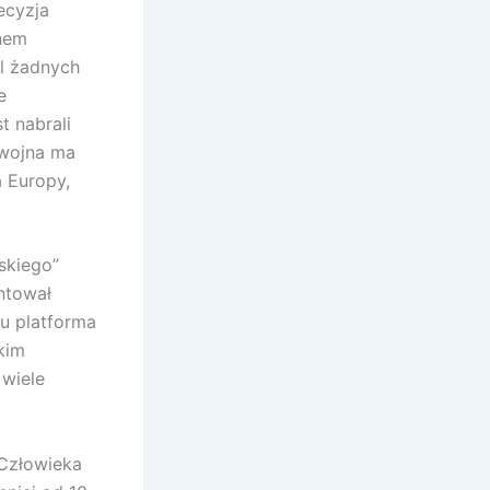
ecyzja
inem
al żadnych
e
t nabrali
 wojna ma
a Europy,
skiego”
ntował
ju platforma
kim
wiele
 Człowieka