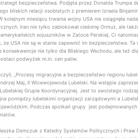
trategii bezpieczeństwa. Podjęta przez Donalda Trumpa d
jego bliskich relacji osobistych z premierem Izraela Binjam
W kolejnym miesiącu trwania wojny USA nie osiągnęła nad
ycznych. Iran nie tylko zablokował cieśninę Ormuz, ale takż
amerykańskich sojuszników w Zatoce Perskiej. Ci natomias
, że USA nie są w stanie zapewnić im bezpieczeństwa. Ta
 konsekwencje nie tylko dla Bliskiego Wschodu, ale też dl
postaci podwyżek m.in. cen paliw.
 czyli, „Procesy migracyjne a bezpieczeństwo regionu lubel
ndrzej Maj, II Wicewojewoda Lubelski. Na wstępie zapreze
 Lubelskiej Grupie Koordynacyjnej. Jest to swoistego rodza
na pomiędzy lubelskimi organizacji zarządowymi a Lubels
jewódzkim. Podczas spotkań grupy jest podejmowanych 
ematów.
nieszka Demczuk z Katedry Systemów Politycznych i Praw