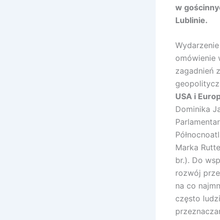
w gościnnyc
Lublinie.
Wydarzenie 
omówienie 
zagadnień 
geopolitycz
USA i Euro
Dominika J
Parlamentar
Północnoatl
Marka Rutte
br.). Do ws
rozwój prze
na co najmn
często ludz
przeznaczan