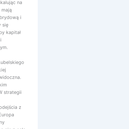
kalując na
e mają
ybrydową i
 się
by kapitał
i
nym.
Lubelskiego
iej
 widoczna.
kim
 strategii
dejścia z
Europa
ny