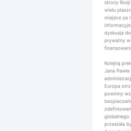
strony Rosj
wielu płasz
miejsce za 
informacyjn
dyskusja do
prywatny w 
finansowani
Kolejną pre
Jana Pawła 
administrac
Europa otrz
powinny wzi
bezpieczeń
zdefiniowa
globalnego
przestała b