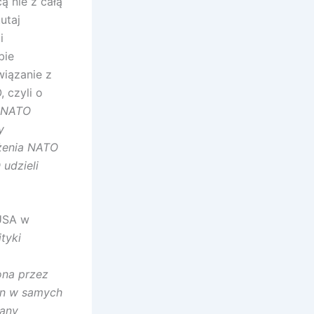
 nie z całą
utaj
i
bie
wiązanie z
 czyli o
y NATO
y
ożenia NATO
 udzieli
 USA w
tyki
ona przez
ian w samych
tany