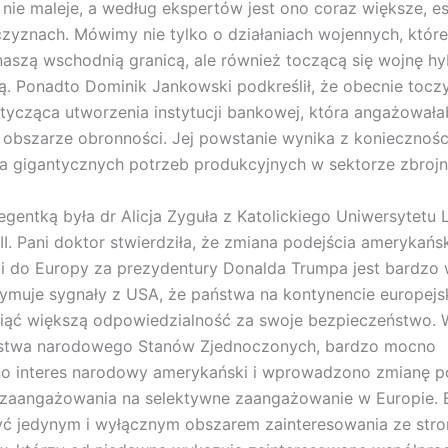
i nie maleje, a według ekspertów jest ono coraz większe, es
czyznach. Mówimy nie tylko o działaniach wojennych, któr
naszą wschodnią granicą, ale również toczącą się wojnę h
ą. Ponadto Dominik Jankowski podkreślił, że obecnie toczy
tycząca utworzenia instytucji bankowej, która angażowała
obszarze obronności. Jej powstanie wynika z koniecznośc
a gigantycznych potrzeb produkcyjnych w sektorze zbroj
legentką była dr Alicja Zyguła z Katolickiego Uniwersytetu 
II. Pani doktor stwierdziła, że zmiana podejścia amerykańsk
ji do Europy za prezydentury Donalda Trumpa jest bardzo
ymuje sygnały z USA, że państwa na kontynencie europejs
ąć większą odpowiedzialność za swoje bezpieczeństwo. W
stwa narodowego Stanów Zjednoczonych, bardzo mocno
no interes narodowy amerykański i wprowadzono zmianę po
 zaangażowania na selektywne zaangażowanie w Europie. 
yć jedynym i wyłącznym obszarem zainteresowania ze stro