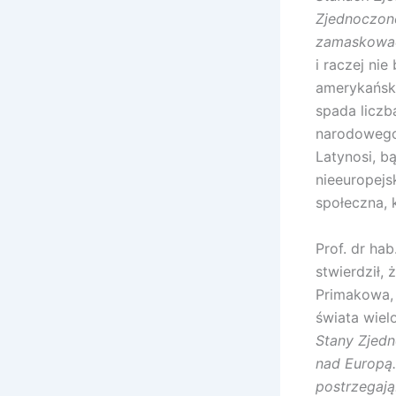
Zjednoczone
zamaskowa
i raczej nie
amerykańska
spada liczb
narodowego
Latynosi, b
nieeuropejs
społeczna, k
Prof. dr ha
stwierdził,
Primakowa, 
świata wiel
Stany Zjedn
nad Europą.
postrzegają