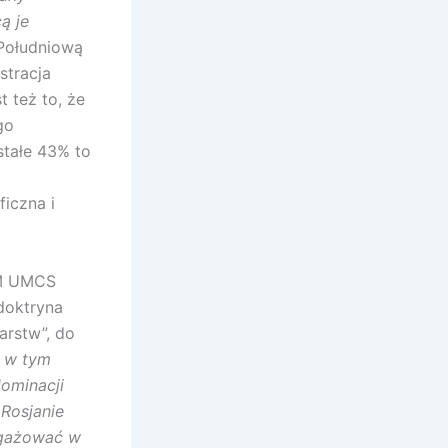
ą je
 Południową
stracja
 też to, że
go
tałe 43% to
iczna i
SM UMCS
doktryna
arstw”, do
, w tym
ominacji
 Rosjanie
ngażować w