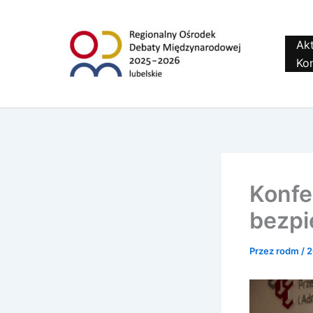
do
Przejdź
treści
do
treści
Akt
Ko
Konfe
bezp
Przez
rodm
/
2