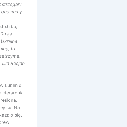
ostrzegani
u będziemy
t słaba,
 Rosja
 Ukraina
inę, to
 zatrzyma.
 Dla Rosjan
w Lublinie
 hierarchia
reślona.
iejscu. Na
azało się,
brew