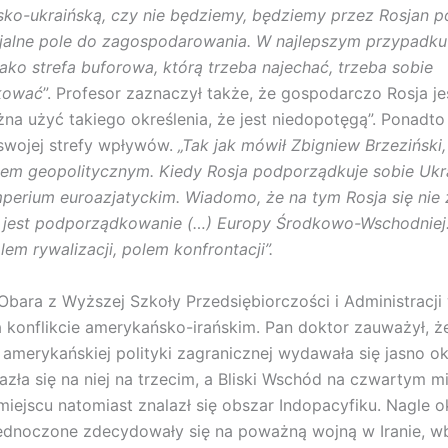
sko-ukraińską, czy nie będziemy, będziemy przez Rosjan p
cjalne pole do zagospodarowania. W najlepszym przypadk
jako strefa buforowa, którą trzeba najechać, trzeba sobie
kować
”. Profesor zaznaczył także, że gospodarczo Rosja jes
na użyć takiego określenia, że jest niedopotęgą”. Ponadto
swojej strefy wpływów.
„Tak jak mówił Zbigniew Brzeziński,
iem geopolitycznym. Kiedy Rosja podporządkuje sobie Ukra
imperium euroazjatyckim. Wiadomo, że na tym Rosja się nie
 jest podporządkowanie (…) Europy Środkowo-Wschodniej.
em rywalizacji, polem konfrontacji”.
Obara z Wyższej Szkoły Przedsiębiorczości i Administracji 
na konflikcie amerykańsko-irańskim. Pan doktor zauważył, że
 amerykańskiej polityki zagranicznej wydawała się jasno ok
azła się na niej na trzecim, a Bliski Wschód na czwartym m
iejscu natomiast znalazł się obszar Indopacyfiku. Nagle ok
jednoczone zdecydowały się na poważną wojną w Iranie, w