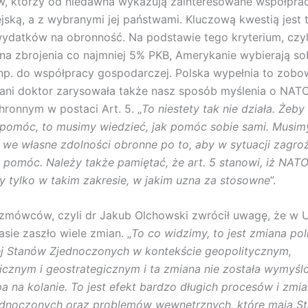
 którzy od niedawna wykazują zainteresowane współpracą
jską, a z wybranymi jej państwami. Kluczową kwestią jest t
datków na obronność. Na podstawie tego kryterium, czyl
a zbrojenia co najmniej 5% PKB, Amerykanie wybierają so
np. do współpracy gospodarczej. Polska wypełnia to zobo
ani doktor zarysowała także nasz sposób myślenia o NATO,
hronnym w postaci Art. 5. „
To niestety tak nie działa. Żeb
pomóc, to musimy wiedzieć, jak pomóc sobie sami. Musim
we własne zdolności obronne po to, aby w sytuacji zagr
 pomóc. Należy także pamiętać, że art. 5 stanowi, iż NATO
tylko w takim zakresie, w jakim uzna za stosowne
”.
ozmówców, czyli dr Jakub Olchowski zwrócił uwagę, że w
asie zaszło wiele zmian. „
To co widzimy, to jest zmiana poli
ej Stanów Zjednoczonych w kontekście geopolitycznym,
znym i geostrategicznym i ta zmiana nie została wymyśl
a na kolanie. To jest efekt bardzo długich procesów i zm
ednoczonych oraz problemów wewnętrznych, które mają S