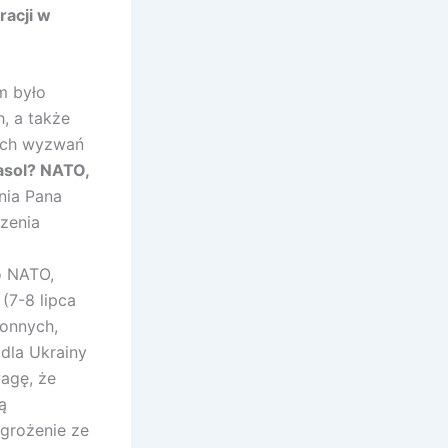
racji w
m było
, a także
wych wyzwań
asol? NATO,
nia Pana
zenia
o NATO,
(7-8 lipca
ronnych,
dla Ukrainy
agę, że
ą
agrożenie ze