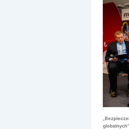
„
Bezpiecze
globalnych