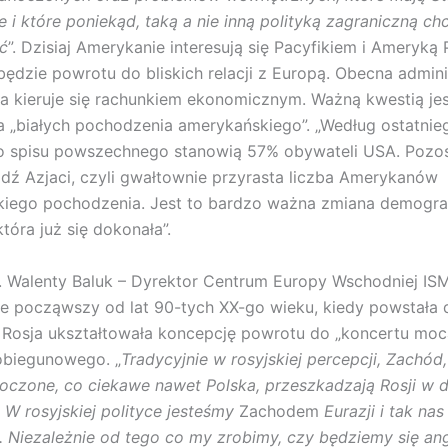
 i które poniekąd, taką a nie inną polityką zagraniczną chc
ć
”. Dzisiaj Amerykanie interesują się Pacyfikiem i Ameryką
 będzie powrotu do bliskich relacji z Europą. Obecna admini
 kieruje się rachunkiem ekonomicznym. Ważną kwestią jest
a „białych pochodzenia amerykańskiego”. „Według ostatnie
 spisu powszechnego stanowią 57% obywateli USA. Pozos
ądź Azjaci, czyli gwałtownie przyrasta liczba Amerykanów
kiego pochodzenia. Jest to bardzo ważna zmiana demograf
tóra już się dokonała”.
b. Walenty Baluk – Dyrektor Centrum Europy Wschodniej I
 że począwszy od lat 90-tych XX-go wieku, kiedy powstała 
Rosja ukształtowała koncepcję powrotu do „koncertu moc
obiegunowego. „
Tradycyjnie w rosyjskiej percepcji, Zachód
oczone, co ciekawe nawet Polska, przeszkadzają Rosji w d
 W rosyjskiej polityce jesteśmy
Zachodem
Eurazji i tak nas
. Niezależnie od tego co my zrobimy, czy będziemy się a