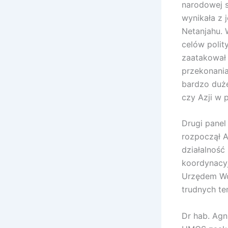
narodowej s
wynikała z 
Netanjahu. 
celów polit
zaatakował 
przekonania
bardzo duże
czy Azji w 
Drugi panel
rozpoczął A
działalność
koordynacyj
Urzędem Wo
trudnych t
Dr hab. Ag