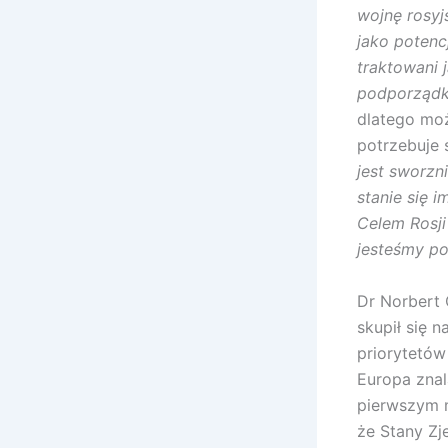
wojnę rosyj
jako poten
traktowani 
podporząd
dlatego moż
potrzebuje 
jest sworzn
stanie się 
Celem Rosji
jesteśmy pol
Dr Norbert 
skupił się 
priorytetów
Europa znal
pierwszym m
że Stany Z