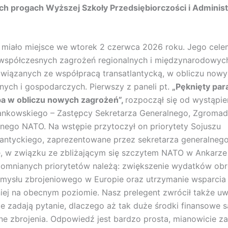
h progach Wyższej Szkoły Przedsiębiorczości i Administ
miało miejsce we wtorek 2 czerwca 2026 roku. Jego cele
współczesnych zagrożeń regionalnych i międzynarodowych
związanych ze współpracą transatlantycką, w obliczu no
nych i gospodarczych. Pierwszy z paneli pt.
„Pęknięty par
pa w obliczu nowych zagrożeń”
,
rozpoczął się od wystąpie
ankowskiego – Zastępcy Sekretarza Generalnego, Zgromad
nego NATO. Na wstępie przytoczył on priorytety Sojuszu
antyckiego, zaprezentowane przez sekretarza generalneg
, w związku ze zbliżającym się szczytem NATO w Ankarze 
pomnianych priorytetów należą: zwiększenie wydatków ob
mysłu zbrojeniowego w Europie oraz utrzymanie wsparcia 
iej na obecnym poziomie. Nasz prelegent zwrócił także uw
ie zadają pytanie, dlaczego aż tak duże środki finansowe s
e zbrojenia. Odpowiedź jest bardzo prosta, mianowicie z