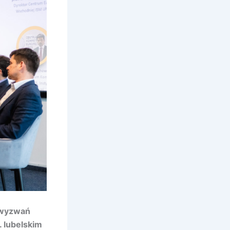
 wyzwań
 lubelskim