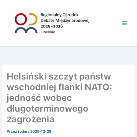
do
Przejdź
treści
do
treści
Helsiński szczyt państw
wschodniej flanki NATO:
jedność wobec
długoterminowego
zagrożenia
Przez
rodm
/
2025-12-29