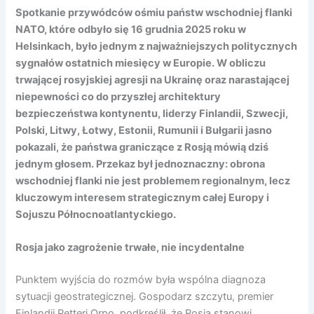
Spotkanie przywódców ośmiu państw wschodniej flanki
NATO, które odbyło się 16 grudnia 2025 roku w
Helsinkach, było jednym z najważniejszych politycznych
sygnałów ostatnich miesięcy w Europie. W obliczu
trwającej rosyjskiej agresji na Ukrainę oraz narastającej
niepewności co do przyszłej architektury
bezpieczeństwa kontynentu, liderzy Finlandii, Szwecji,
Polski, Litwy, Łotwy, Estonii, Rumunii i Bułgarii jasno
pokazali, że państwa graniczące z Rosją mówią dziś
jednym głosem. Przekaz był jednoznaczny: obrona
wschodniej flanki nie jest problemem regionalnym, lecz
kluczowym interesem strategicznym całej Europy i
Sojuszu Północnoatlantyckiego.
Rosja jako zagrożenie trwałe, nie incydentalne
Punktem wyjścia do rozmów była wspólna diagnoza
sytuacji geostrategicznej. Gospodarz szczytu, premier
Finlandii Petteri Orpo, podkreślił, że Rosja stanowi