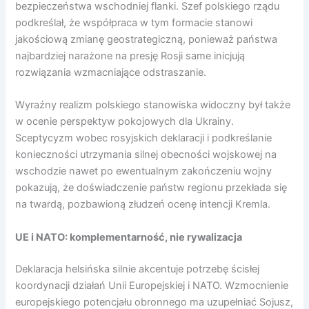
bezpieczeństwa wschodniej flanki. Szef polskiego rządu
podkreślał, że współpraca w tym formacie stanowi
jakościową zmianę geostrategiczną, ponieważ państwa
najbardziej narażone na presję Rosji same inicjują
rozwiązania wzmacniające odstraszanie.
Wyraźny realizm polskiego stanowiska widoczny był także
w ocenie perspektyw pokojowych dla Ukrainy.
Sceptycyzm wobec rosyjskich deklaracji i podkreślanie
konieczności utrzymania silnej obecności wojskowej na
wschodzie nawet po ewentualnym zakończeniu wojny
pokazują, że doświadczenie państw regionu przekłada się
na twardą, pozbawioną złudzeń ocenę intencji Kremla.
UE i NATO: komplementarność, nie rywalizacja
Deklaracja helsińska silnie akcentuje potrzebę ścisłej
koordynacji działań Unii Europejskiej i NATO. Wzmocnienie
europejskiego potencjału obronnego ma uzupełniać Sojusz,