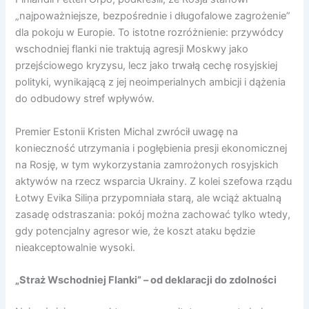
„najpoważniejsze, bezpośrednie i długofalowe zagrożenie”
dla pokoju w Europie. To istotne rozróżnienie: przywódcy
wschodniej flanki nie traktują agresji Moskwy jako
przejściowego kryzysu, lecz jako trwałą cechę rosyjskiej
polityki, wynikającą z jej neoimperialnych ambicji i dążenia
do odbudowy stref wpływów.
Premier Estonii Kristen Michal zwrócił uwagę na
konieczność utrzymania i pogłębienia presji ekonomicznej
na Rosję, w tym wykorzystania zamrożonych rosyjskich
aktywów na rzecz wsparcia Ukrainy. Z kolei szefowa rządu
Łotwy Evika Siliņa przypomniała starą, ale wciąż aktualną
zasadę odstraszania: pokój można zachować tylko wtedy,
gdy potencjalny agresor wie, że koszt ataku będzie
nieakceptowalnie wysoki.
„Straż Wschodniej Flanki” – od deklaracji do zdolności