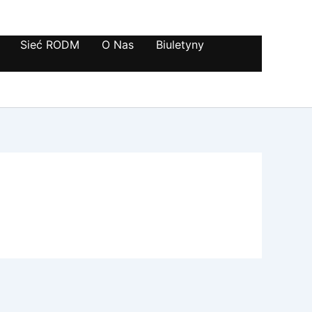
Sieć RODM
O Nas
Biuletyny