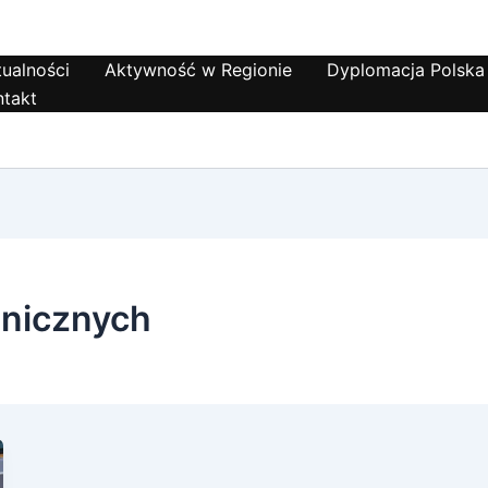
ualności
Aktywność w Regionie
Dyplomacja Polska
ntakt
anicznych